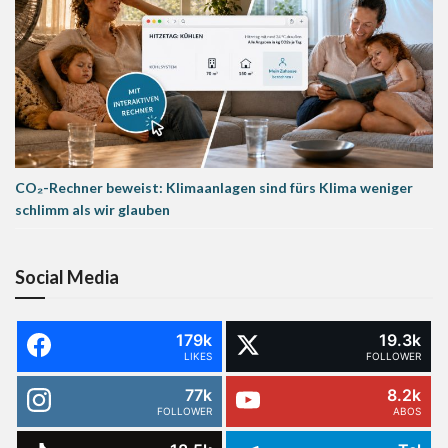
CO₂-Rechner beweist: Klimaanlagen sind fürs Klima weniger
schlimm als wir glauben
Social Media
179k
19.3k
LIKES
FOLLOWER
77k
8.2k
FOLLOWER
ABOS