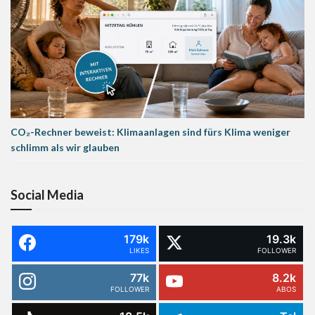
CO₂-Rechner beweist: Klimaanlagen sind fürs Klima weniger
schlimm als wir glauben
Social Media
179k
19.3k
LIKES
FOLLOWER
77k
8.2k
FOLLOWER
ABOS