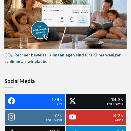
CO₂-Rechner beweist: Klimaanlagen sind fürs Klima weniger
schlimm als wir glauben
Social Media
179k
19.3k
LIKES
FOLLOWER
77k
8.2k
FOLLOWER
ABOS