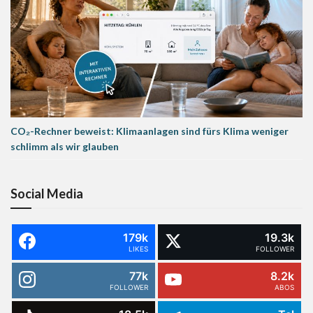
CO₂-Rechner beweist: Klimaanlagen sind fürs Klima weniger
schlimm als wir glauben
Social Media
179k
19.3k
LIKES
FOLLOWER
77k
8.2k
FOLLOWER
ABOS