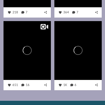
218
7
364
7
651
16
1K
6