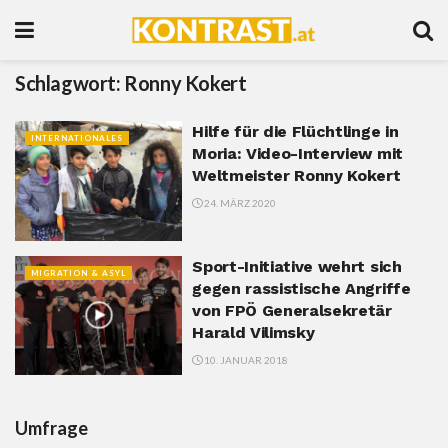
Schlagwort:
Ronny Kokert
Hilfe für die Flüchtlinge in
INTERNATIONALES
Moria: Video-Interview mit
Weltmeister Ronny Kokert
24. MÄRZ 2020
Sport-Initiative wehrt sich
MIGRATION & ASYL
gegen rassistische Angriffe
von FPÖ Generalsekretär
Harald Vilimsky
10. JANUAR 2018
Umfrage