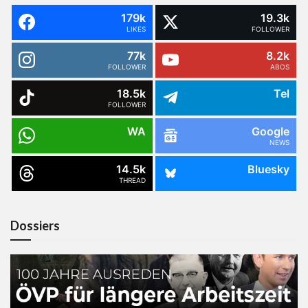
179k
19.3k
LIKES
FOLLOWER
77k
8.2k
FOLLOWER
ABOS
18.5k
Tel
FOLLOWER
WA
Google
NEWS
14.5k
Bluesky
THREAD
Dossiers