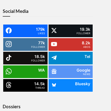
Social Media
179k
19.3k
LIKES
FOLLOWER
77k
8.2k
FOLLOWER
ABOS
18.5k
Tel
FOLLOWER
WA
Google
NEWS
14.5k
Bluesky
THREAD
Dossiers