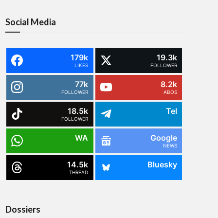
Social Media
179k
19.3k
LIKES
FOLLOWER
77k
8.2k
FOLLOWER
ABOS
18.5k
Tel
FOLLOWER
WA
Google
NEWS
14.5k
Bluesky
THREAD
Dossiers