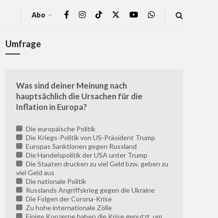
Abo
Umfrage
Was sind deiner Meinung nach
hauptsächlich die Ursachen für die
Inflation in Europa?
Die europäische Politik
Die Kriegs-Politik von US-Präsident Trump
Europas Sanktionen gegen Russland
Die Handelspolitik der USA unter Trump
Die Staaten drucken zu viel Geld bzw. geben zu
viel Geld aus
Die nationale Politik
Russlands Angriffskrieg gegen die Ukraine
Die Folgen der Corona-Krise
Zu hohe internationale Zölle
Einige Konzerne haben die Krise genutzt, um