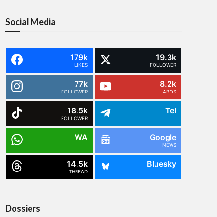
Social Media
179k
19.3k
LIKES
FOLLOWER
77k
8.2k
FOLLOWER
ABOS
18.5k
Tel
FOLLOWER
WA
Google
NEWS
14.5k
Bluesky
THREAD
Dossiers