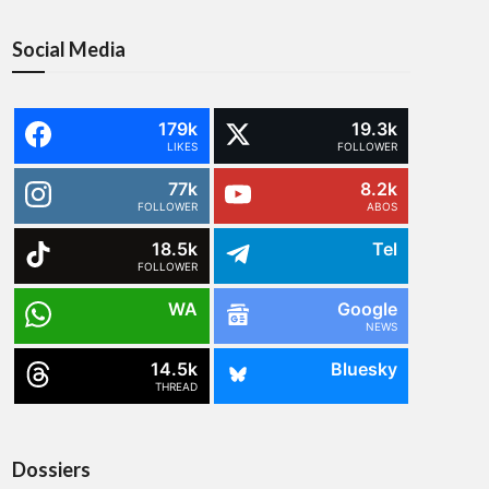
Social Media
179k
19.3k
LIKES
FOLLOWER
77k
8.2k
FOLLOWER
ABOS
18.5k
Tel
FOLLOWER
WA
Google
NEWS
14.5k
Bluesky
THREAD
Dossiers