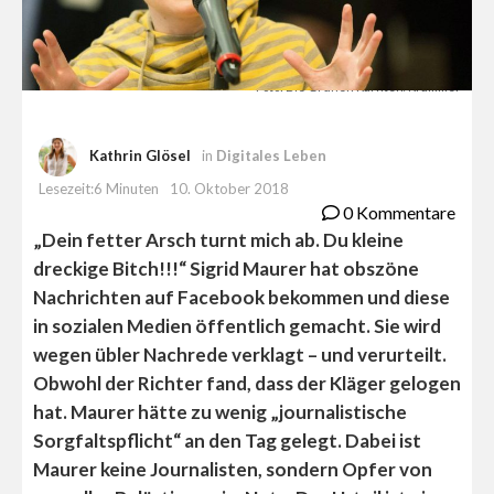
Foto: Die Grünen Kärnten/Krammer
Kathrin Glösel
in
Digitales Leben
Lesezeit:6 Minuten
10. Oktober 2018
0 Kommentare
„Dein fetter Arsch turnt mich ab. Du kleine
dreckige Bitch!!!“ Sigrid Maurer hat obszöne
Nachrichten auf Facebook bekommen und diese
in sozialen Medien öffentlich gemacht. Sie wird
wegen übler Nachrede verklagt – und verurteilt.
Obwohl der Richter fand, dass der Kläger gelogen
hat. Maurer hätte zu wenig „journalistische
Sorgfaltspflicht“ an den Tag gelegt. Dabei ist
Maurer keine Journalisten, sondern Opfer von