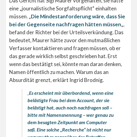
Das Gericht hat Sigi Maurer vorgehalten, sie hätte
eine „journalistische Sorgfaltspflicht“ einhalten
müssen. „
Die Mindestanforderung wäre, dass Sie
bei der Gegenseite nachfragen hätten müssen
„,
befand der Richter bei der Urteilsverkündung. Das
bedeutet, Maurer hätte zuvor den mutmaßlichen
Verfasser kontaktieren und fragen müssen, ob er
das gerade wirklich selbst geschrieben hat. Erst
wenn das bestätigt sei, könnte man daran denken,
Namen öffentlich zu machen. Warum das an
Absurdität grenzt, erklärt Ingrid Brodnig.
„
Es erscheint mir überbordend, wenn eine
belästigte Frau bei dem Account, der sie
belästigt hat, auch noch nachfragen soll –
bitte mit Namensnennung – wer genau zu
dem besagten Zeitpunkt am Computer
saß. Eine solche „Recherche“ ist nicht nur
unzumutbar gegenüber der Betroffen,