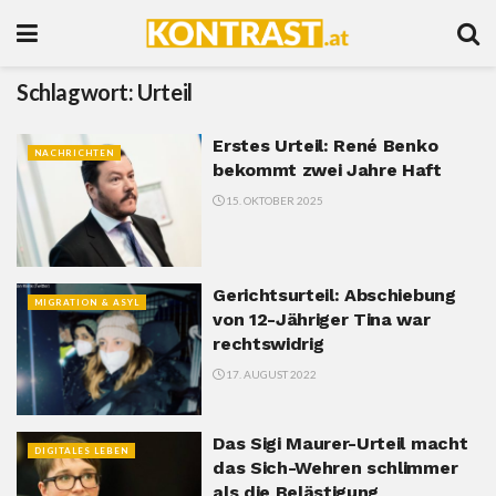
Schlagwort:
Urteil
Erstes Urteil: René Benko
NACHRICHTEN
bekommt zwei Jahre Haft
15. OKTOBER 2025
Gerichtsurteil: Abschiebung
MIGRATION & ASYL
von 12-Jähriger Tina war
rechtswidrig
17. AUGUST 2022
Das Sigi Maurer-Urteil macht
DIGITALES LEBEN
das Sich-Wehren schlimmer
als die Belästigung