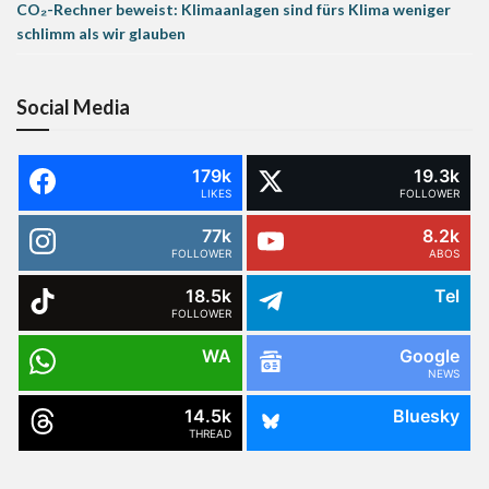
CO₂-Rechner beweist: Klimaanlagen sind fürs Klima weniger
schlimm als wir glauben
Social Media
179k
19.3k
LIKES
FOLLOWER
77k
8.2k
FOLLOWER
ABOS
18.5k
Tel
FOLLOWER
WA
Google
NEWS
14.5k
Bluesky
THREAD