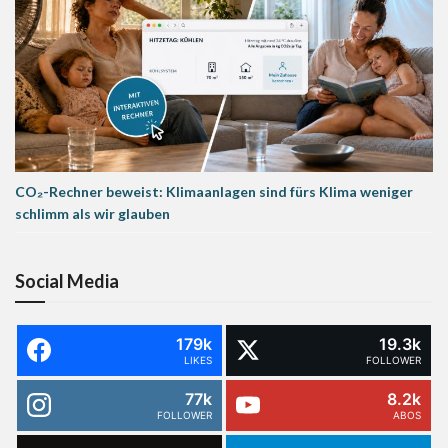
CO₂-Rechner beweist: Klimaanlagen sind fürs Klima weniger
schlimm als wir glauben
Social Media
179k
19.3k
LIKES
FOLLOWER
77k
8.2k
FOLLOWER
ABOS