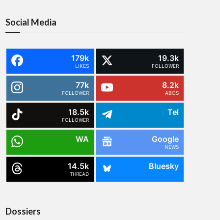
Social Media
179k
19.3k
LIKES
FOLLOWER
77k
8.2k
FOLLOWER
ABOS
18.5k
Tel
FOLLOWER
WA
Google
NEWS
14.5k
Bluesky
THREAD
Dossiers