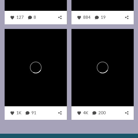
127
8
884
19
1K
91
4K
200