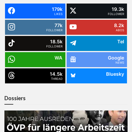
179k
19.3k
LIKES
FOLLOWER
77k
8.2k
FOLLOWER
ABOS
18.5k
Tel
FOLLOWER
WA
Google
NEWS
14.5k
Bluesky
THREAD
Dossiers