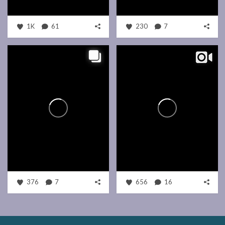
1K
61
230
7
376
7
656
16