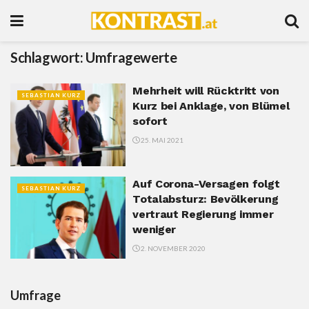
Schlagwort:
Umfragewerte
Mehrheit will Rücktritt von
SEBASTIAN KURZ
Kurz bei Anklage, von Blümel
sofort
25. MAI 2021
Auf Corona-Versagen folgt
SEBASTIAN KURZ
Totalabsturz: Bevölkerung
vertraut Regierung immer
weniger
2. NOVEMBER 2020
Umfrage