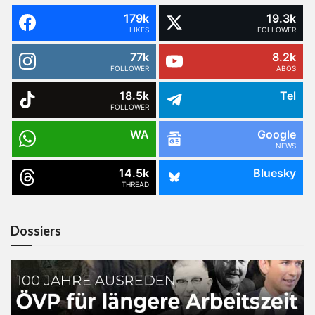
179k
19.3k
LIKES
FOLLOWER
77k
8.2k
FOLLOWER
ABOS
18.5k
Tel
FOLLOWER
WA
Google
NEWS
14.5k
Bluesky
THREAD
Dossiers