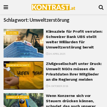
Schlagwort:
Umweltzerstörung
Klimaziele für Profit verraten:
EUROPA
Schweizer Bank UBS stellt
weiter Milliarden für
Umweltzerstörung bereit
24. APRIL 2025
Zivilgesellschaft unter Druck:
LANDWIRTSCHAFT
Umwelt NGOs müssen die
Privatdaten ihrer Mitglieder
an die Regierung melden
4. OKTOBER 2018
Wenn Konzerne sich vor
UMWELT & KLIMA
Steuern drücken können,
schadet das auch unserer