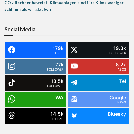
CO₂-Rechner beweist: Klimaanlagen sind fürs Klima weniger
schlimm als wir glauben
Social Media
179k
19.3k
LIKES
FOLLOWER
77k
8.2k
FOLLOWER
ABOS
18.5k
Tel
FOLLOWER
WA
Google
NEWS
14.5k
Bluesky
THREAD