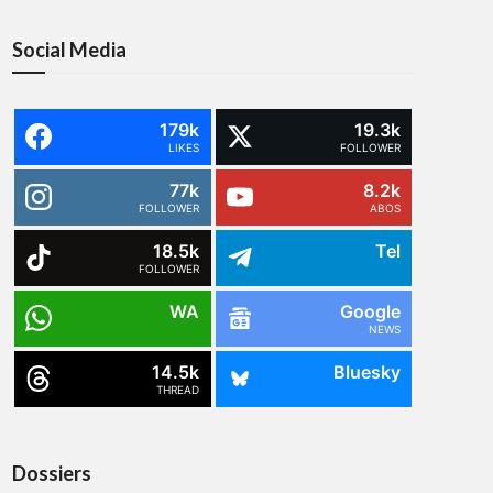
Social Media
179k
19.3k
LIKES
FOLLOWER
77k
8.2k
FOLLOWER
ABOS
18.5k
Tel
FOLLOWER
WA
Google
NEWS
14.5k
Bluesky
THREAD
Dossiers