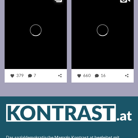
379
7
660
16
Das sozialdemokratische Magazin Kontrast.at begleitet mit