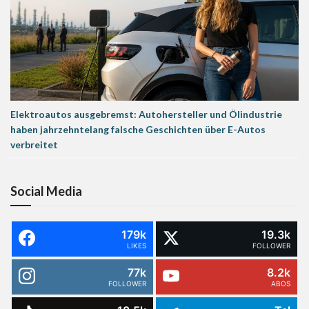
Elektroautos ausgebremst: Autohersteller und Ölindustrie
haben jahrzehntelang falsche Geschichten über E-Autos
verbreitet
Social Media
179k
19.3k
LIKES
FOLLOWER
77k
8.2k
FOLLOWER
ABOS