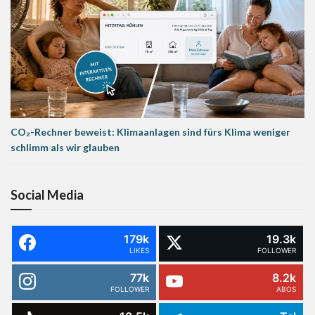
CO₂-Rechner beweist: Klimaanlagen sind fürs Klima weniger
schlimm als wir glauben
Social Media
179k
19.3k
LIKES
FOLLOWER
77k
8.2k
FOLLOWER
ABOS