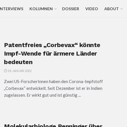
INTERVIEWS
KOLUMNEN
DOSSIER
VIDEO
ABOUT
Patentfreies „Corbevax“ könnte
Impf-Wende für ärmere Länder
bedeuten
18. JANUAR 2022
Zwei US-ForscherInnen haben den Corona-Impfstoff
„Corbevax“ entwickelt. Seit Dezember ist er in Indien
zugelassen. Er wirkt gut und ist günstig ...
Molekularbiologe Penninger über