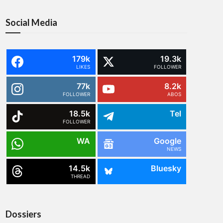
Social Media
179k
19.3k
LIKES
FOLLOWER
77k
8.2k
FOLLOWER
ABOS
18.5k
Tel
FOLLOWER
WA
Google
NEWS
14.5k
Bluesky
THREAD
Dossiers