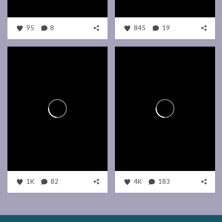
95
8
845
19
1K
82
4K
183