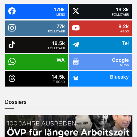
179k
19.3k
LIKES
FOLLOWER
77k
8.2k
FOLLOWER
ABOS
18.5k
Tel
FOLLOWER
WA
Google
NEWS
14.5k
Bluesky
THREAD
Dossiers