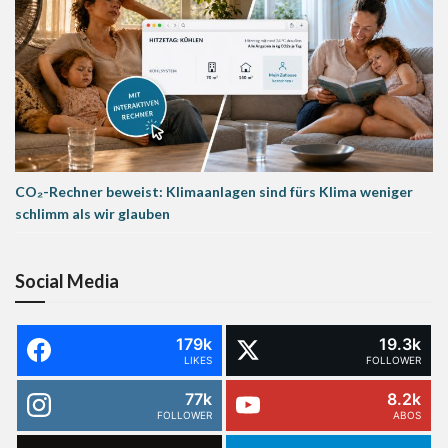
CO₂-Rechner beweist: Klimaanlagen sind fürs Klima weniger
schlimm als wir glauben
Social Media
179k
19.3k
LIKES
FOLLOWER
77k
8.2k
FOLLOWER
ABOS