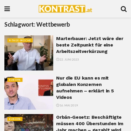
Schlagwort:
Wettbewerb
Marterbauer: Jetzt wäre der
4-TAGE-WOCHE
beste Zeitpunkt für eine
Arbeitszeitverkürzung
22. JUNI 2023
Nur die EU kann es mit
EUROPA
globalen Konzernen
aufnehmen – erklärt in 5
Videos
16. MAI 2019
Orbán-Gesetz: Beschäftigte
EUROPA
müssen 400 Überstunden im
Jahr machen – gezahlt wird