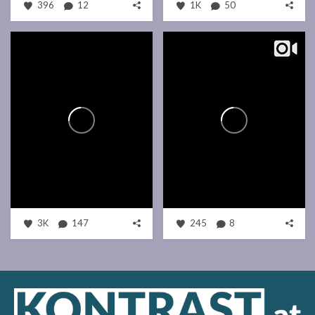
396
12
1K
50
3K
147
245
8