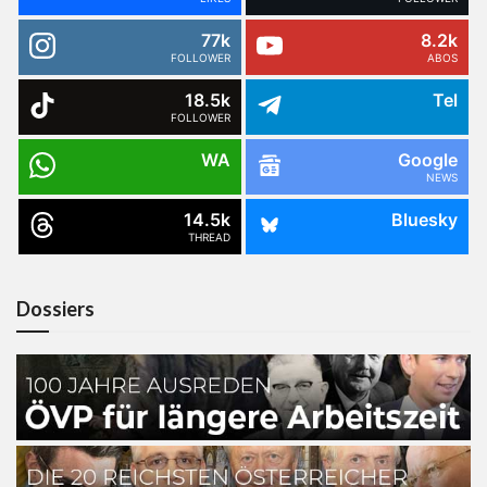
77k
8.2k
FOLLOWER
ABOS
18.5k
Tel
FOLLOWER
WA
Google
NEWS
14.5k
Bluesky
THREAD
Dossiers