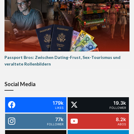
Passport Bros: Zwischen Dating-Frust, Sex-Tourismus und
veraltete Rollenbildern
Social Media
179k
19.3k
LIKES
FOLLOWER
77k
8.2k
FOLLOWER
ABOS