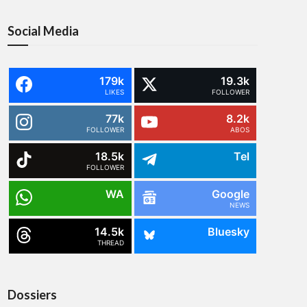
Social Media
179k
19.3k
LIKES
FOLLOWER
77k
8.2k
FOLLOWER
ABOS
18.5k
Tel
FOLLOWER
WA
Google
NEWS
14.5k
Bluesky
THREAD
Dossiers