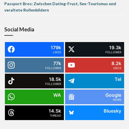
Passport Bros: Zwischen Dating-Frust, Sex-Tourismus und
veraltete Rollenbildern
Social Media
179k
19.3k
LIKES
FOLLOWER
77k
8.2k
FOLLOWER
ABOS
18.5k
Tel
FOLLOWER
WA
Google
NEWS
14.5k
Bluesky
THREAD