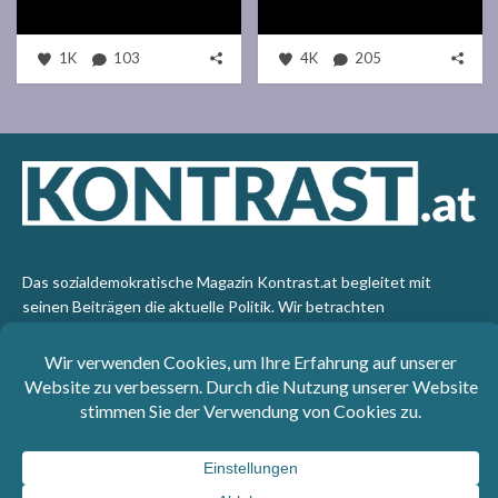
1K
103
4K
205
Das sozialdemokratische Magazin Kontrast.at begleitet mit
seinen Beiträgen die aktuelle Politik. Wir betrachten
Gesellschaft, Staat und Wirtschaft von einem progressiven,
emanzipatorischen Standpunkt aus. Kontrast wirft den Blick der
sozialen Gerechtigkeit auf die Welt.
Impressum
: SPÖ-Klub - 1017 Wien - Telefon: +43 1 40110-
3393 - e-mail: redaktion@kontrast.at -
Datenschutzerklärung