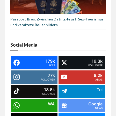
Passport Bros: Zwischen Dating-Frust, Sex-Tourismus
und veraltete Rollenbildern
Social Media
179k
19.3k
LIKES
FOLLOWER
77k
8.2k
FOLLOWER
ABOS
18.5k
Tel
FOLLOWER
WA
Google
NEWS