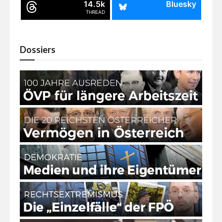
14.5k
Bluesky
THREAD
Dossiers