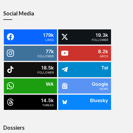
Social Media
179k
19.3k
LIKES
FOLLOWER
77k
8.2k
FOLLOWER
ABOS
18.5k
Tel
FOLLOWER
WA
Google
NEWS
14.5k
Bluesky
THREAD
Dossiers