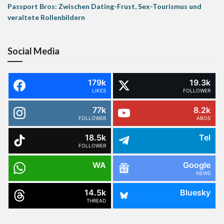
Passport Bros: Zwischen Dating-Frust, Sex-Tourismus und
veraltete Rollenbildern
Social Media
179k
19.3k
LIKES
FOLLOWER
77k
8.2k
FOLLOWER
ABOS
18.5k
Tel
FOLLOWER
WA
Google
NEWS
14.5k
Bluesky
THREAD