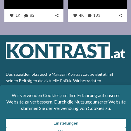
1K
82
4K
183
Das sozialdemokratische Magazin Kontrast.at begleitet mit
seinen Beiträgen die aktuelle Politik. Wir betrachten
Gesellschaft, Staat und Wirtschaft von einem progressiven,
emanzipatorischen Standpunkt aus. Kontrast wirft den Blick der
sozialen Gerechtigkeit auf die Welt.
Impressum
: SPÖ-Klub - 1017 Wien - Telefon: +43 1 40110-
3393 - e-mail: redaktion@kontrast.at -
Datenschutzerklärung