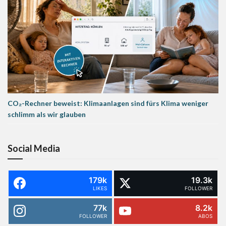
CO₂-Rechner beweist: Klimaanlagen sind fürs Klima weniger
schlimm als wir glauben
Social Media
179k
19.3k
LIKES
FOLLOWER
77k
8.2k
FOLLOWER
ABOS