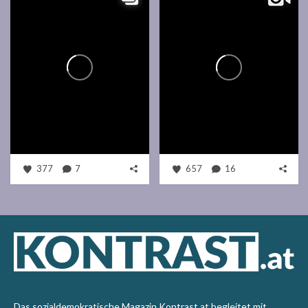
377
7
657
16
Das sozialdemokratische Magazin Kontrast.at begleitet mit