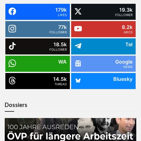
179k
19.3k
LIKES
FOLLOWER
77k
8.2k
FOLLOWER
ABOS
18.5k
Tel
FOLLOWER
WA
Google
NEWS
14.5k
Bluesky
THREAD
Dossiers