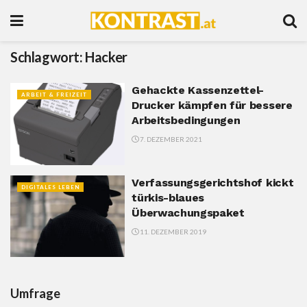
Schlagwort:
Hacker
Gehackte Kassenzettel-
ARBEIT & FREIZEIT
Drucker kämpfen für bessere
Arbeitsbedingungen
7. DEZEMBER 2021
Verfassungsgerichtshof kickt
DIGITALES LEBEN
türkis-blaues
Überwachungspaket
11. DEZEMBER 2019
Umfrage