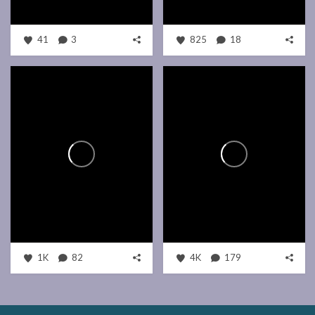
41
3
825
18
1K
82
4K
179