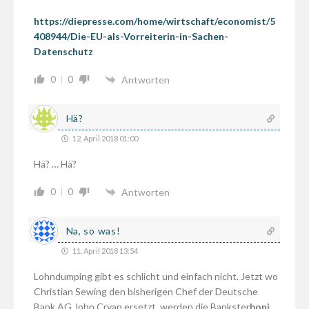
https://diepresse.com/home/wirtschaft/economist/5
408944/Die-EU-als-Vorreiterin-in-Sachen-
Datenschutz
0
0
Antworten
Hä?
12. April 2018 01:00
Hä? … Hä?
0
0
Antworten
Na, so was!
11. April 2018 13:54
Lohndumping gibt es schlicht und einfach nicht. Jetzt wo
Christian Sewing den bisherigen Chef der Deutsche
Bank AG John Cryan ersetzt, werden die Bankster
boni