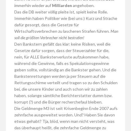
immerhin wieder auf
Milliarden
angehoben.
Das die DB weiter völlig pleite ist, spielt keine Rolle.
Immerhin haben Politiker wie (bei uns:) Kurz und Strache
dafür gesorgt, dass die Gesetze für
Wirtschaftsverbrechen zu lascheren Strafen führen.
Man
soll die größten Verbrecher nicht bestrafen!
Den Bankstern gefällt das klar: keine Risiken, weil die
Gesetze dafür sorgen, dass der Steuerzahler für die,
nein, für ALLE Banksterverluste aufzukommen habe,
während die Gewinne, falls es Spekulationsgewinne
geben sollte, vollständig an die Bankster gehen. Und die
Bankstenrettungen werden ja per Steuern auf die
Rettungsschirme verteilt und tragen so zu den Schulden
bei, die unsere Kinder und auch schon wir zu zahlen
haben, solange sämtliche Berichterstatter dumm bzw.
korrupt (?) und die Bürger recherchefaul bleiben.
Die Geldmenge M3 ist seit Krisenbeginn Ende 2007 aufs
zehnfache ausgeweitet worden. Und? Haben Sie davon
etwas gehabt? Tja, blöd, wenn man nicht versteht, was
das überhaupt heißt, die zehnfache Geldmenge zu