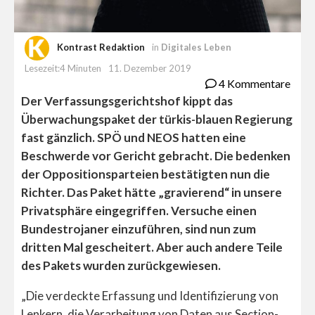
Kontrast Redaktion
in
Digitales Leben
Lesezeit:4 Minuten
11. Dezember 2019
4 Kommentare
Der Verfassungsgerichtshof kippt das
Überwachungspaket der türkis-blauen Regierung
fast gänzlich. SPÖ und NEOS hatten eine
Beschwerde vor Gericht gebracht. Die bedenken
der Oppositionsparteien bestätigten nun die
Richter. Das Paket hätte „gravierend“ in unsere
Privatsphäre eingegriffen. Versuche einen
Bundestrojaner einzuführen, sind nun zum
dritten Mal gescheitert. Aber auch andere Teile
des Pakets wurden zurückgewiesen.
„Die verdeckte Erfassung und Identifizierung von
Lenkern, die Verarbeitung von Daten aus Section-