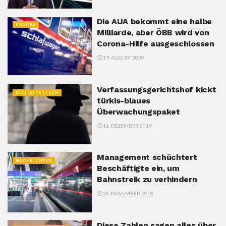
Die AUA bekommt eine halbe
EUROPA
Milliarde, aber ÖBB wird von
Corona-Hilfe ausgeschlossen
19. AUGUST 2020
Verfassungsgerichtshof kickt
DIGITALES LEBEN
türkis-blaues
Überwachungspaket
11. DEZEMBER 2019
Management schüchtert
NACHRICHTEN
Beschäftigte ein, um
Bahnstreik zu verhindern
26. NOVEMBER 2018
Diese Zahlen sagen alles über