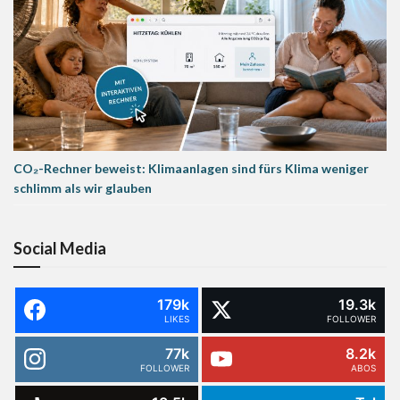
CO₂-Rechner beweist: Klimaanlagen sind fürs Klima weniger
schlimm als wir glauben
Social Media
179k
19.3k
LIKES
FOLLOWER
77k
8.2k
FOLLOWER
ABOS