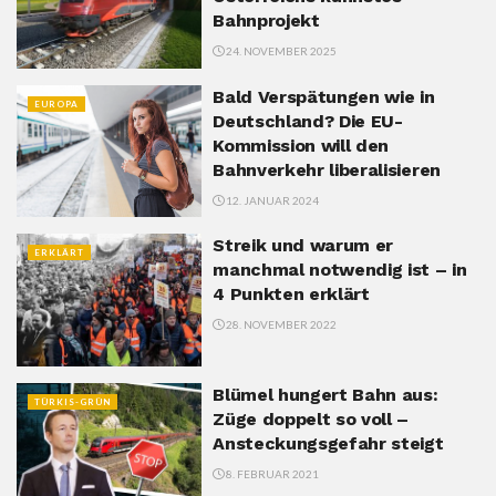
Bahnprojekt
24. NOVEMBER 2025
Bald Verspätungen wie in
EUROPA
Deutschland? Die EU-
Kommission will den
Bahnverkehr liberalisieren
12. JANUAR 2024
Streik und warum er
ERKLÄRT
manchmal notwendig ist – in
4 Punkten erklärt
28. NOVEMBER 2022
Blümel hungert Bahn aus:
TÜRKIS-GRÜN
Züge doppelt so voll –
Ansteckungsgefahr steigt
8. FEBRUAR 2021