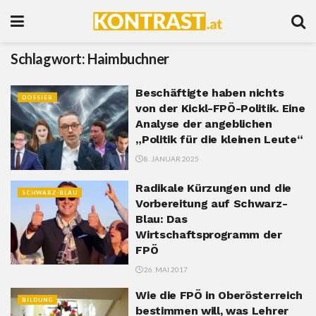
Schlagwort:
Haimbuchner
Beschäftigte haben nichts
DOSSIER
von der Kickl-FPÖ-Politik. Eine
Analyse der angeblichen
„Politik für die kleinen Leute“
8. JANUAR 2025
Radikale Kürzungen und die
SCHWARZ-BLAU
Vorbereitung auf Schwarz-
Blau: Das
Wirtschaftsprogramm der
FPÖ
26. MAI 2017
Wie die FPÖ in Oberösterreich
BILDUNG
bestimmen will, was Lehrer