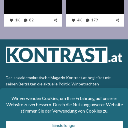
1K
82
4K
179
Das sozialdemokratische Magazin Kontrast.at begleitet mit
seinen Beiträgen die aktuelle Politik. Wir betrachten
Gesellschaft, Staat und Wirtschaft von einem progressiven,
emanzipatorischen Standpunkt aus. Kontrast wirft den Blick der
sozialen Gerechtigkeit auf die Welt.
Impressum
: SPÖ-Klub - 1017 Wien - Telefon: +43 1 40110-
3393 - e-mail: redaktion@kontrast.at -
Datenschutzerklärung