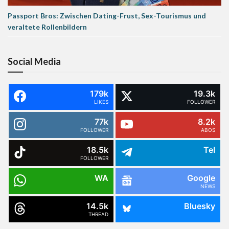
Passport Bros: Zwischen Dating-Frust, Sex-Tourismus und
veraltete Rollenbildern
Social Media
179k
19.3k
LIKES
FOLLOWER
77k
8.2k
FOLLOWER
ABOS
18.5k
Tel
FOLLOWER
WA
Google
NEWS
14.5k
Bluesky
THREAD