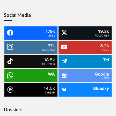
Social Media
179k
19.3k
LIKES
FOLLOWER
77k
8.2k
FOLLOWER
ABOS
18.5k
Tel
FOLLOWER
WA
Google
NEWS
14.5k
Bluesky
THREAD
Dossiers