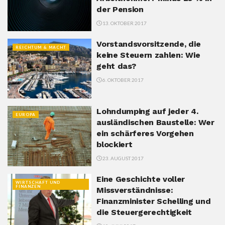
der Pension
13. OKTOBER 2017
Vorstandsvorsitzende, die
REICHTUM & MACHT
keine Steuern zahlen: Wie
geht das?
6. OKTOBER 2017
Lohndumping auf jeder 4.
EUROPA
ausländischen Baustelle: Wer
ein schärferes Vorgehen
blockiert
23. AUGUST 2017
Eine Geschichte voller
WIRTSCHAFT UND
FINANZEN
Missverständnisse:
Finanzminister Schelling und
die Steuergerechtigkeit