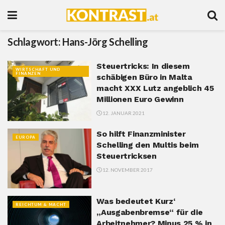
Schlagwort:
Hans-Jörg Schelling
Steuertricks: In diesem
WIRTSCHAFT UND
FINANZEN
schäbigen Büro in Malta
macht XXX Lutz angeblich 45
Millionen Euro Gewinn
12. JANUAR 2021
So hilft Finanzminister
EUROPA
Schelling den Multis beim
Steuertricksen
12. NOVEMBER 2017
Was bedeutet Kurz‘
REICHTUM & MACHT
„Ausgabenbremse“ für die
Arbeitnehmer? Minus 25 % in