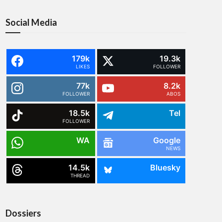
Social Media
179k
19.3k
LIKES
FOLLOWER
77k
8.2k
FOLLOWER
ABOS
18.5k
Tel
FOLLOWER
WA
Google
NEWS
14.5k
Bluesky
THREAD
Dossiers