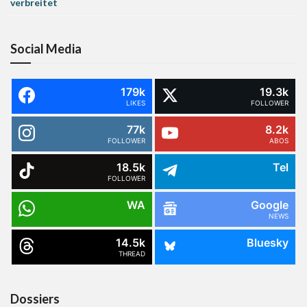
verbreitet
Social Media
179k
19.3k
LIKES
FOLLOWER
77k
8.2k
FOLLOWER
ABOS
18.5k
Tel
FOLLOWER
WA
Google
NEWS
14.5k
Bluesky
THREAD
Dossiers