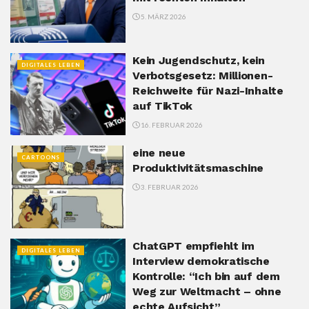
5. MÄRZ 2026
Kein Jugendschutz, kein
DIGITALES LEBEN
Verbotsgesetz: Millionen-
Reichweite für Nazi-Inhalte
auf TikTok
16. FEBRUAR 2026
eine neue
CARTOONS
Produktivitätsmaschine
3. FEBRUAR 2026
ChatGPT empfiehlt im
DIGITALES LEBEN
Interview demokratische
Kontrolle: “Ich bin auf dem
Weg zur Weltmacht – ohne
echte Aufsicht”