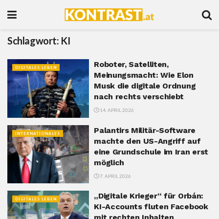
Schlagwort:
KI
Roboter, Satelliten,
DIGITALES LEBEN
Meinungsmacht: Wie Elon
Musk die digitale Ordnung
nach rechts verschiebt
14. APRIL 2026
Palantirs Militär-Software
INTERNATIONALES
machte den US-Angriff auf
eine Grundschule im Iran erst
möglich
7. APRIL 2026
„Digitale Krieger“ für Orbán:
DIGITALES LEBEN
KI-Accounts fluten Facebook
mit rechten Inhalten