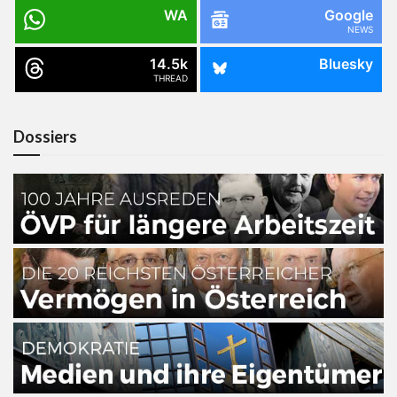
WA
Google
NEWS
14.5k
Bluesky
THREAD
Dossiers