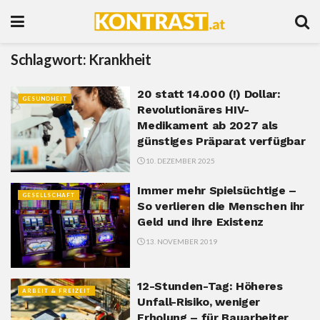
Schlagwort:
Krankheit
20 statt 14.000 (!) Dollar:
GESUNDHEIT
Revolutionäres HIV-
Medikament ab 2027 als
günstiges Präparat verfügbar
10. DEZEMBER 2025
Immer mehr Spielsüchtige –
GESELLSCHAFT
So verlieren die Menschen ihr
Geld und ihre Existenz
13. NOVEMBER 2019
12-Stunden-Tag: Höheres
ARBEIT & FREIZEIT
Unfall-Risiko, weniger
Erholung – für Bauarbeiter