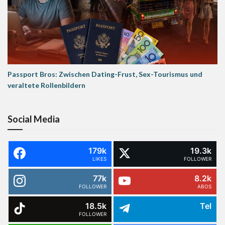
Passport Bros: Zwischen Dating-Frust, Sex-Tourismus und
veraltete Rollenbildern
Social Media
179k
19.3k
LIKES
FOLLOWER
77k
8.2k
FOLLOWER
ABOS
18.5k
Tel
FOLLOWER