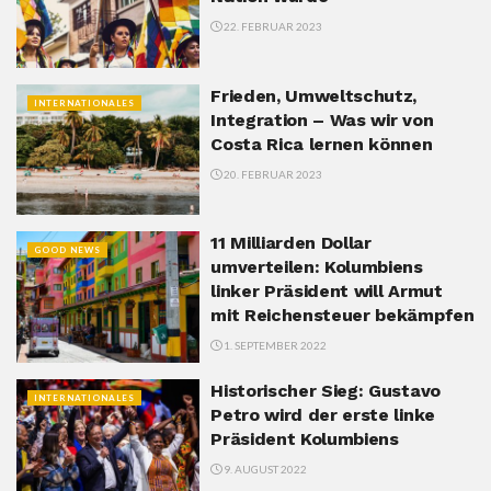
22. FEBRUAR 2023
Frieden, Umweltschutz,
INTERNATIONALES
Integration – Was wir von
Costa Rica lernen können
20. FEBRUAR 2023
11 Milliarden Dollar
GOOD NEWS
umverteilen: Kolumbiens
linker Präsident will Armut
mit Reichensteuer bekämpfen
1. SEPTEMBER 2022
Historischer Sieg: Gustavo
INTERNATIONALES
Petro wird der erste linke
Präsident Kolumbiens
9. AUGUST 2022