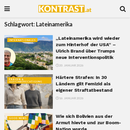
Schlagwort:
Lateinamerika
„Lateinamerika wird wieder
INTERNATIONALES
zum Hinterhof der USA“ –
Ulrich Brand über Trumps
neue Interventionspolitik
20. JANUAR 2026
Härtere Strafen: In 30
FRAUEN &
GLEICHBERECHTIGUNG
Ländern gilt Femizid als
eigener Straftatbestand
16. JANUAR 2026
Wie sich Bolivien aus der
GOOD NEWS
Armut hievte und zur Boom-
Nation wurde