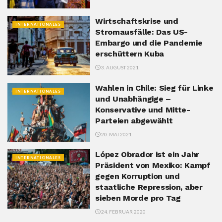
Wirtschaftskrise und
INTERNATIONALES
Stromausfälle: Das US-
Embargo und die Pandemie
erschüttern Kuba
3. AUGUST 2021
Wahlen in Chile: Sieg für Linke
INTERNATIONALES
und Unabhängige –
Konservative und Mitte-
Parteien abgewählt
20. MAI 2021
López Obrador ist ein Jahr
INTERNATIONALES
Präsident von Mexiko: Kampf
gegen Korruption und
staatliche Repression, aber
sieben Morde pro Tag
24. FEBRUAR 2020