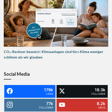
CO₂-Rechner beweist: Klimaanlagen sind fürs Klima weniger
schlimm als wir glauben
Social Media
179k
19.3k
LIKES
FOLLOWER
77k
8.2k
FOLLOWER
ABOS