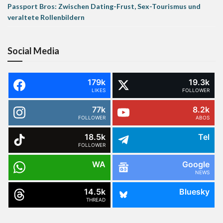
Passport Bros: Zwischen Dating-Frust, Sex-Tourismus und
veraltete Rollenbildern
Social Media
179k
19.3k
LIKES
FOLLOWER
77k
8.2k
FOLLOWER
ABOS
18.5k
Tel
FOLLOWER
WA
Google
NEWS
14.5k
Bluesky
THREAD