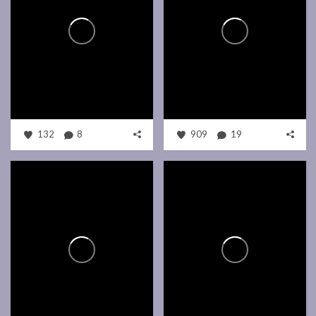
132
8
909
19