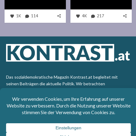
1K
114
4K
217
Das sozialdemokratische Magazin Kontrast.at begleitet mit
seinen Beiträgen die aktuelle Politik. Wir betrachten
Gesellschaft, Staat und Wirtschaft von einem progressiven,
emanzipatorischen Standpunkt aus. Kontrast wirft den Blick der
sozialen Gerechtigkeit auf die Welt.
Impressum
: SPÖ-Klub - 1017 Wien - Telefon: +43 1 40110-
3393 - e-mail: redaktion@kontrast.at -
Datenschutzerklärung