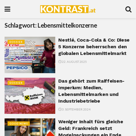
Schlagwort:
Lebensmittelkonzerne
Nestlé, Coca-Cola & Co: Diese
DOSSIER
5 Konzerne beherrschen den
globalen Lebensmittelmarkt
22. AUGUST 2025
Das gehört zum Raiffeisen-
DOSSIER
Imperium: Medien,
Lebensmittelmarken und
Industriebetriebe
3. SEPTEMBER 2024
Weniger Inhalt fürs gleiche
GOOD NEWS
Geld: Frankreich setzt
Mogelpackungen ein Ende