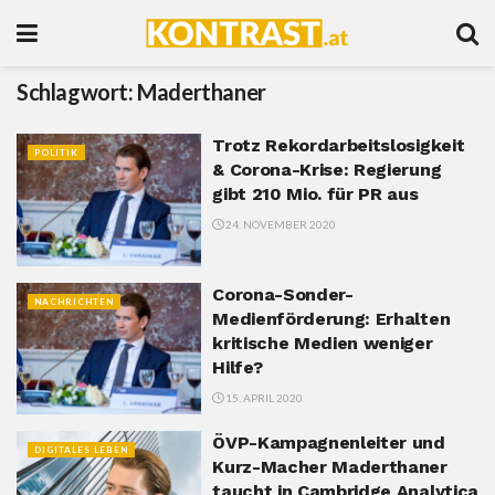
Schlagwort:
Maderthaner
Trotz Rekordarbeitslosigkeit
POLITIK
& Corona-Krise: Regierung
gibt 210 Mio. für PR aus
24. NOVEMBER 2020
Corona-Sonder-
NACHRICHTEN
Medienförderung: Erhalten
kritische Medien weniger
Hilfe?
15. APRIL 2020
ÖVP-Kampagnenleiter und
DIGITALES LEBEN
Kurz-Macher Maderthaner
taucht in Cambridge Analytica