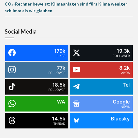
CO₂-Rechner beweist: Klimaanlagen sind fürs Klima weniger
schlimm als wir glauben
Social Media
179k
19.3k
LIKES
FOLLOWER
77k
8.2k
FOLLOWER
ABOS
18.5k
Tel
FOLLOWER
WA
Google
NEWS
14.5k
Bluesky
THREAD