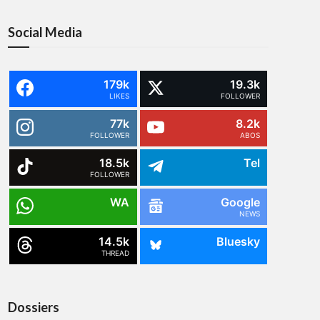
Social Media
179k
19.3k
LIKES
FOLLOWER
77k
8.2k
FOLLOWER
ABOS
18.5k
Tel
FOLLOWER
WA
Google
NEWS
14.5k
Bluesky
THREAD
Dossiers