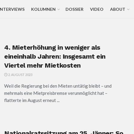
INTERVIEWS
KOLUMNEN
DOSSIER
VIDEO
ABOUT
4. Mieterhöhung in weniger als
eineinhalb Jahren: Insgesamt ein
Viertel mehr Mietkosten
2. AUGUST 2023
Weil die Regierung bei den Mieten untätig bleibt – und
mehrmals eine Mietpreisbremse verunmöglicht hat –
flatterte im August erneut ...
Nationalratssitzung am 25. Jänner: So