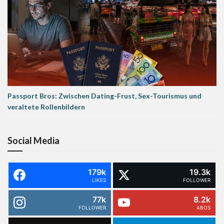
Passport Bros: Zwischen Dating-Frust, Sex-Tourismus und
veraltete Rollenbildern
Social Media
179k
19.3k
LIKES
FOLLOWER
77k
8.2k
FOLLOWER
ABOS