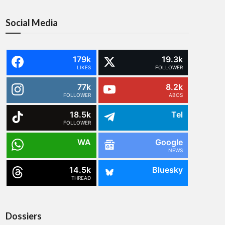
Social Media
179k
19.3k
LIKES
FOLLOWER
77k
8.2k
FOLLOWER
ABOS
18.5k
Tel
FOLLOWER
WA
Google
NEWS
14.5k
Bluesky
THREAD
Dossiers