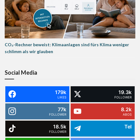
CO₂-Rechner beweist: Klimaanlagen sind fürs Klima weniger
schlimm als wir glauben
Social Media
179k
19.3k
LIKES
FOLLOWER
77k
8.2k
FOLLOWER
ABOS
18.5k
Tel
FOLLOWER