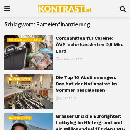
Schlagwort:
Parteienfinanzierung
Coronahilfen für Vereine:
COFAG-U-AUSSCHUSS
ÖVP-nahe kassierten 2,5 Mio.
Euro
17. AUGUST 2022
Die Top 10 Abstimmungen:
NACHRICHTEN
Das hat der Nationalrat im
Sommer beschlossen
3. JULI 2019
Grasser und die Eurofighter:
NACHRICHTEN
Lobbying im Hintergrund und
ein Millionendeal für den FPÖ-