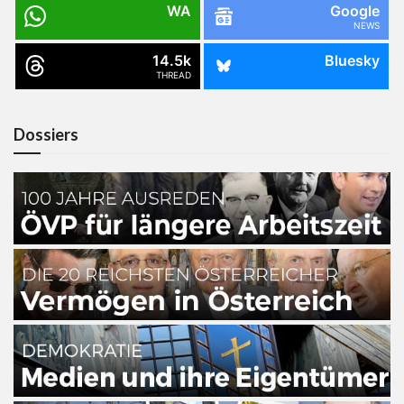
WA
Google
NEWS
14.5k
Bluesky
THREAD
Dossiers