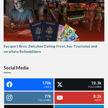
Passport Bros: Zwischen Dating-Frust, Sex-Tourismus und
veraltete Rollenbildern
Social Media
179k
19.3k
LIKES
FOLLOWER
77k
8.2k
FOLLOWER
ABOS