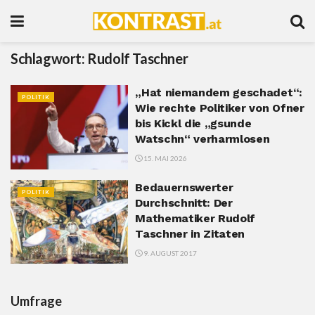
Schlagwort:
Rudolf Taschner
„Hat niemandem geschadet“:
POLITIK
Wie rechte Politiker von Ofner
bis Kickl die „gsunde
Watschn“ verharmlosen
15. MAI 2026
Bedauernswerter
POLITIK
Durchschnitt: Der
Mathematiker Rudolf
Taschner in Zitaten
9. AUGUST 2017
Umfrage