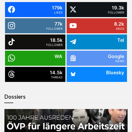
179k
19.3k
LIKES
FOLLOWER
77k
8.2k
FOLLOWER
ABOS
18.5k
Tel
FOLLOWER
WA
Google
NEWS
14.5k
Bluesky
THREAD
Dossiers