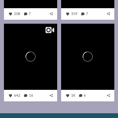
208
7
359
7
642
16
1K
6