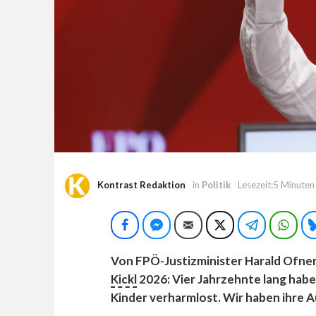
Kontrast Redaktion
in
Politik
Lesezeit:5 Minuten
Facebook
Facebook Messenger
E-Mail
Twitter
Telegram
Wha
Von FPÖ-Justizminister Harald Ofne
Kickl
2026: Vier Jahrzehnte lang hab
Kinder verharmlost. Wir haben ihre 