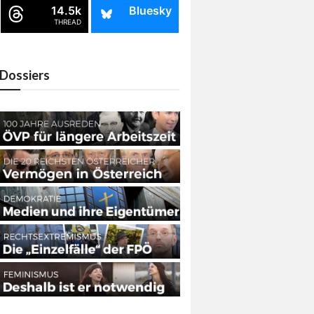
14.5k
Bluesky
THREAD
Dossiers