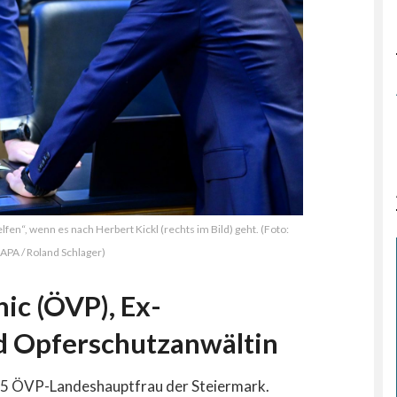
fen“, wenn es nach Herbert Kickl (rechts im Bild) geht. (Foto:
APA / Roland Schlager)
ic (ÖVP), Ex-
d Opferschutzanwältin
05 ÖVP-Landeshauptfrau der Steiermark.