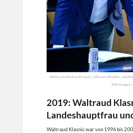
Wenn ein Kind nicht spurt, soll man offenbar „nachhel
APA-Images / 
2019: Waltraud Klasn
Landeshauptfrau un
Waltraud Klasnic war von 1996 bis 20