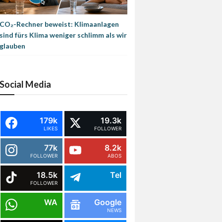
CO₂-Rechner beweist: Klimaanlagen
sind fürs Klima weniger schlimm als wir
glauben
Social Media
179k
19.3k
LIKES
FOLLOWER
77k
8.2k
FOLLOWER
ABOS
18.5k
Tel
FOLLOWER
WA
Google
NEWS