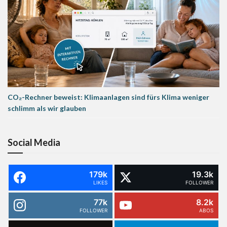
CO₂-Rechner beweist: Klimaanlagen sind fürs Klima weniger
schlimm als wir glauben
Social Media
179k
19.3k
LIKES
FOLLOWER
77k
8.2k
FOLLOWER
ABOS